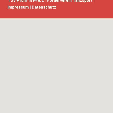
TSV Pfuhl 1894 e.V. |
Förderverein Tanzsport
|
Impressum
|
Datenschutz